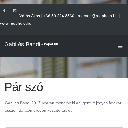
Vörös Ákos
|
+36 30 224 8330
|
redman@redphoto.hu
|
www.redphoto.hu
Gabi és Bandi
-
kepei.hu
Pár szó
Gabi és Bandi 2017 nyarán mondják ki az Igent. A jegyes fotókat
ősszel, Balatonfüreden készítettük el.