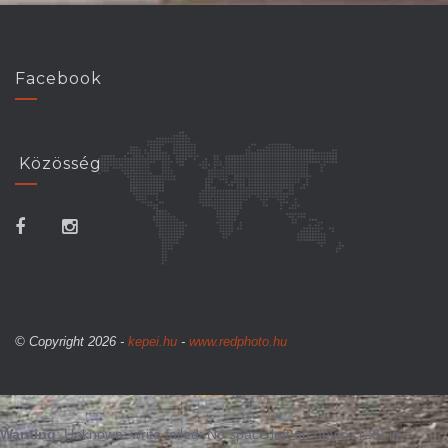
Facebook
Közösség
© Copyright 2026 -
kepei.hu
-
www.redphoto.hu
Warning
: Unknown: write failed: No space left on device (28) in